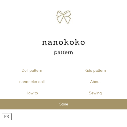
Doll pattern
Kids pattern
nanoneko doll
About
How to
Sewing
Store
PR