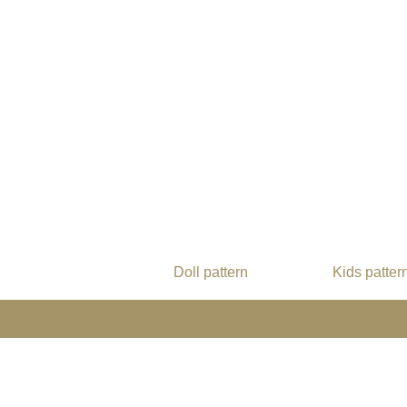
Doll pattern
Kids patter