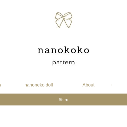
n
nanoneko doll
About
Store